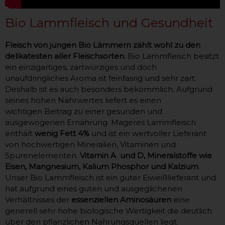
Bio Lammfleisch und Gesundheit
Fleisch von jungen Bio Lämmern zählt wohl zu den
delikatesten aller Fleischsorten.
Bio Lammfleisch besitzt
ein einzigartiges, zartwürziges und doch
unaufdringliches Aroma ist feinfasrig und sehr zart.
Deshalb ist es auch besonders bekömmlich. Aufgrund
seines hohen Nährwertes liefert es einen
wichtigen Beitrag zu einer gesunden und
ausgewogenen Ernährung. Mageres Lammfleisch
enthält
wenig Fett 4%
und ist ein wertvoller Lieferant
von hochwertigen Mineralien, Vitaminen und
Spurenelementen.
Vitamin A und D, Mineralstoffe wie
Eisen, Mangnesium, Kalium Phosphor und Kalzium
.
Unser Bio Lammfleisch ist ein guter Eiweißlieferant und
hat aufgrund eines guten und ausgeglichenen
Verhältnisses der
essenziellen Aminosäuren
eine
generell sehr hohe biologische Wertigkeit die deutlich
über den pflanzlichen Nahrungsquellen liegt.