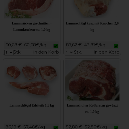
Lammrücken geschnitten -
Lammschlögl kurz mit Knochen 2,0
Lammkotelette ca. 1,0 kg
kg
60,68 €
60,68€/kg
87,62 €
43,81€/kg
Stk.
in den Korb
Stk.
in den Korb
Lammschlögel Edelteile 1,5 kg
Lammschulter Rollbraten gewürzt
ca. 1,0 kg
86,19 €
57,46€/kg
52,80 €
52,80€/kg