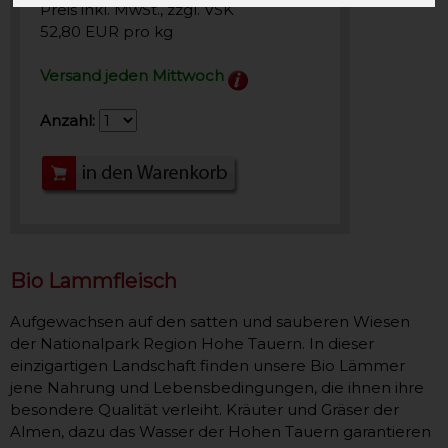
Preis inkl. MwSt., zzgl. VSK
52,80 EUR pro kg
Versand jeden Mittwoch
Anzahl:
Bio Lammfleisch
Aufgewachsen auf den satten und sauberen Wiesen
der Nationalpark Region Hohe Tauern. In dieser
einzigartigen Landschaft finden unsere Bio Lämmer
jene Nahrung und Lebensbedingungen, die ihnen ihre
besondere Qualität verleiht. Kräuter und Gräser der
Almen, dazu das Wasser der Hohen Tauern garantieren