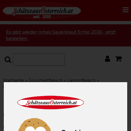
Es gibt wieder rohes Sauerkraut Ernte 2026 - jetzt
bestellen.
Startseite
Gourmetfleisch
Lammfleisch
Lammschulter Rollbraten gewürzt ca. 1,0 kg
Lammschulter Rollbraten
gewürzt ca. 1,0 kg
unsere Artikel-Nummer: SAO2018