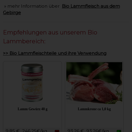
» mehr Information über
Bio Lammfleisch aus dem
Gebirge
Empfehlungen aus unserem Bio
Lammbereich:
>> Bio Lammfleischteile und ihre Verwendung
Lamm Gewürz 40 g
Lammkrone ca 1,0 kg
9,85 €
246,25€/kg
93,26 €
93,26€/kg