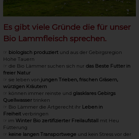
Es gibt viele Gründe die für unser
Bio Lammfleisch sprechen.
☞
biologisch produziert
und aus der Gebirgsregion
Hohe Tauern
☞ die Bio Lämmer suchen sich nur
das Beste Futter in
freier Natur
☞ sie leben von
jungen Trieben, frischen Gräsern,
würzigen Kräutern
☞ können immer reinste und
glasklares Gebirgs
Quellwasser
trinken
☞ Bio Lämmer die Artgerecht ihr
Leben in
Freiheit
verbringen
☞ im
Winter Bio zertifizierter Freilaufstall
mit Heu
Fütterung
☞
keine langen Transportwege
und kein Stress vor der