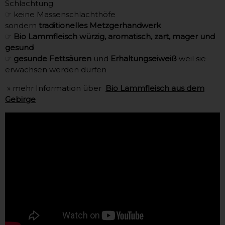
Schlachtung
☞ keine Massenschlachthöfe
sondern
traditionelles Metzgerhandwerk
☞
Bio Lammfleisch würzig, aromatisch, zart, mager und
gesund
☞
gesunde Fettsäuren
und
Erhaltungseiweiß
weil sie
erwachsen werden dürfen
» mehr Information über
Bio Lammfleisch aus dem
Gebirge