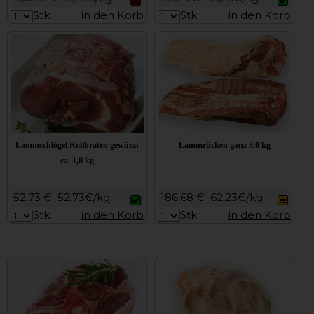
Stk.
in den Korb
Stk.
in den Korb
Lammschlögel Rollbraten gewürzt
Lammrücken ganz 3,0 kg
ca. 1,0 kg
52,73 €
52,73€/kg
186,68 €
62,23€/kg
Stk.
in den Korb
Stk.
in den Korb