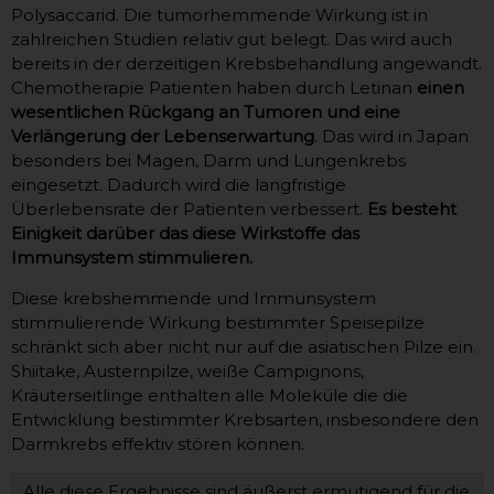
Polysaccarid. Die tumorhemmende Wirkung ist in
zahlreichen Studien relativ gut belegt. Das wird auch
bereits in der derzeitigen Krebsbehandlung angewandt.
Chemotherapie Patienten haben durch Letinan
einen
wesentlichen Rückgang an Tumoren und eine
Verlängerung der Lebenserwartung
. Das wird in Japan
besonders bei Magen, Darm und Lungenkrebs
eingesetzt. Dadurch wird die langfristige
Überlebensrate der Patienten verbessert.
Es besteht
Einigkeit darüber das diese Wirkstoffe das
Immunsystem stimmulieren.
Diese krebshemmende und Immunsystem
stimmulierende Wirkung bestimmter Speisepilze
schränkt sich aber nicht nur auf die asiatischen Pilze ein.
Shiitake, Austernpilze, weiße Campignons,
Kräuterseitlinge enthalten alle Moleküle die die
Entwicklung bestimmter Krebsarten, insbesondere den
Darmkrebs effektiv stören können.
Alle diese Ergebnisse sind äußerst ermutigend für die