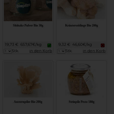
Shiitake Pulver Bio 30g
Kräuterseitlinge Bio 200g
19,73 €
657,67€/kg
9,32 €
46,60€/kg
Stk.
in den Korb
Stk.
in den Korb
Austernpilze Bio 200g
Steinpilz Pesto 180g