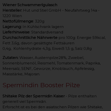
Wiener Schwammerlgulasch
Hersteller:
Hut und Stiel GmbH - Neufahrtweg 14a -
1220 Wien
Nettofüllmenge
: 320g
Lagerung:
In Kühlschrank lagern
Lieferhinweise
: Standardversand
Durchschnittliche Nährwerte
pro 100g: Energie 59kcal,
Fett 3,6g, davon gesättigte Fettsäuren
0,4g, Kohlenhydrate 4,3g, Eiweiß 1,5 g, Salz 0,8g
Zutaten:
Wasser, Austernpilze28%, Zwiebel,
Sonnenblumenöl, Reismehl, Tomatenmark, Paprika,
Meersalz, SENF, Gewürze, Knoblauch, Apfelessig,
Maisstärke, Majoran.
Spermindin Booster Pilze
Shiitake Pilz der Spermidin Kaiser
- Pilze enthalten
generell viel Spermidin.
Erforscht ist es bei den asiatischen Pilzen wie Shiitake,