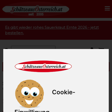
Es gibt wieder rohes Sauerkraut Ernte 2026 - jetzt
bestellen.
Dieser Artikel ist zur Zeit nicht verfügbar!
Startseite
Feinkost
Speisepilze
Schwammerl
Gulasch vegan 320g
Cookie-
Schwammerl Gulasch