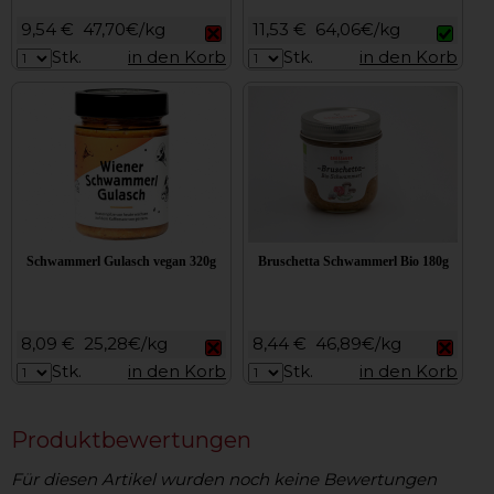
9,54 €
47,70€/kg
11,53 €
64,06€/kg
Stk.
in den Korb
Stk.
in den Korb
Schwammerl Gulasch vegan 320g
Bruschetta Schwammerl Bio 180g
8,09 €
25,28€/kg
8,44 €
46,89€/kg
Stk.
in den Korb
Stk.
in den Korb
Produktbewertungen
Für diesen Artikel wurden noch keine Bewertungen