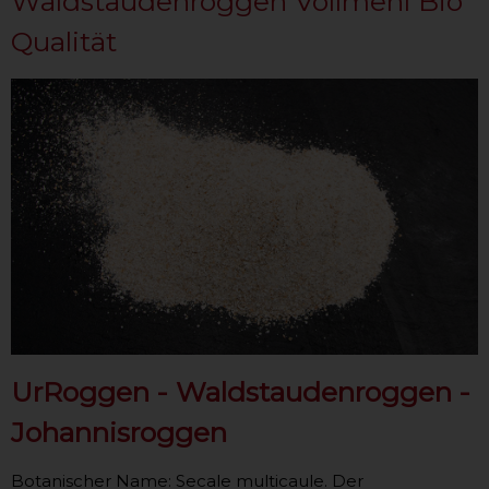
Waldstaudenroggen Vollmehl Bio
Qualität
UrRoggen - Waldstaudenroggen -
Johannisroggen
Botanischer Name: Secale multicaule. Der