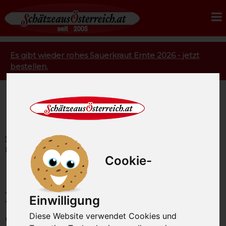
Es gibt wieder rohes Sauerkraut Ernte 2026 - jetzt
bestellen.
Startseite
Rohmilchkäse
Käse BIO
Blauschimmelkäse BIO 250g
Cookie-
Blauschimmelkäse BIO
250g
Einwilligung
Diese Website verwendet Cookies und
unsere Artikel-Nummer: SAO2598