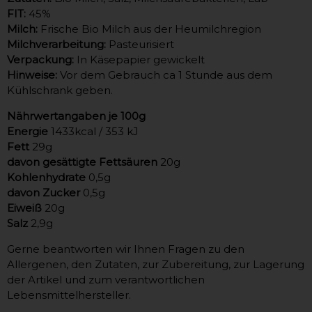
FIT:
45%
Milch:
Frische Bio Milch aus der Heumilchregion
Milchverarbeitung:
Pasteurisiert
Verpackung:
In Käsepapier gewickelt
Hinweise:
Vor dem Gebrauch ca 1 Stunde aus dem
Kühlschrank geben.
Nährwertangaben
je 100g
Energie
1433kcal / 353 kJ
Fett
29g
davon gesättigte Fettsäuren
20g
Kohlenhydrate
0,5g
davon Zucker
0,5g
Eiweiß
20g
Salz
2,9g
Gerne beantworten wir Ihnen Fragen zu den
Allergenen, den Zutaten, zur Zubereitung, zur Lagerung
der Artikel und zum verantwortlichen
Lebensmittelhersteller.