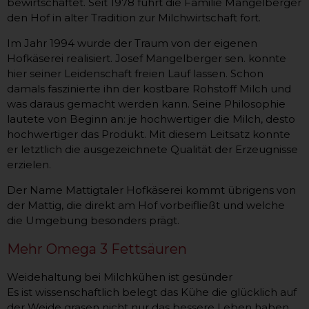
bewirtschaftet. Seit 1978 führt die Familie Mangelberger
den Hof in alter Tradition zur Milchwirtschaft fort.
Im Jahr 1994 wurde der Traum von der eigenen
Hofkäserei realisiert. Josef Mangelberger sen. konnte
hier seiner Leidenschaft freien Lauf lassen. Schon
damals faszinierte ihn der kostbare Rohstoff Milch und
was daraus gemacht werden kann. Seine Philosophie
lautete von Beginn an: je hochwertiger die Milch, desto
hochwertiger das Produkt. Mit diesem Leitsatz konnte
er letztlich die ausgezeichnete Qualität der Erzeugnisse
erzielen.
Der Name Mattigtaler Hofkäserei kommt übrigens von
der Mattig, die direkt am Hof vorbeifließt und welche
die Umgebung besonders prägt.
Mehr Omega 3 Fettsäuren
Weidehaltung bei Milchkühen ist gesünder
Es ist wissenschaftlich belegt das Kühe die glücklich auf
der Weide grasen nicht nur das bessere Leben haben